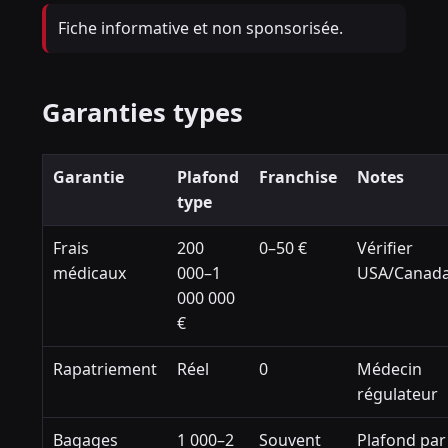
Fiche informative et non sponsorisée.
Garanties types
Garantie
Plafond
Franchise
Notes
type
Frais
200
0–50 €
Vérifier
médicaux
000–1
USA/Canad
000 000
€
Rapatriement
Réel
0
Médecin
régulateur
Bagages
1 000–2
Souvent
Plafond par