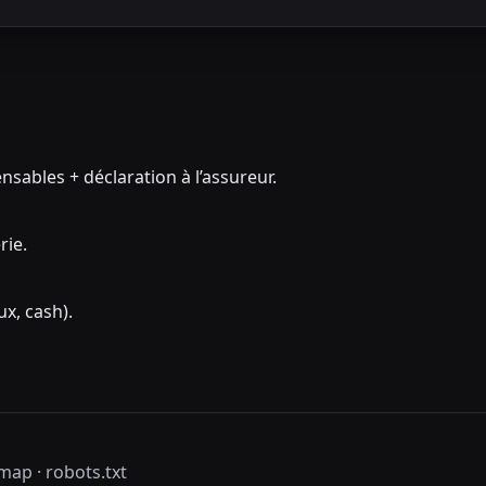
sables + déclaration à l’assureur.
rie.
ux, cash).
emap
·
robots.txt