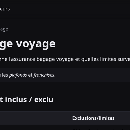
eurs
yage
ge voyage
nne l’assurance bagage voyage et quelles limites survei
é les
plafonds
et
franchises
.
 inclus / exclu
Exclusions/limites